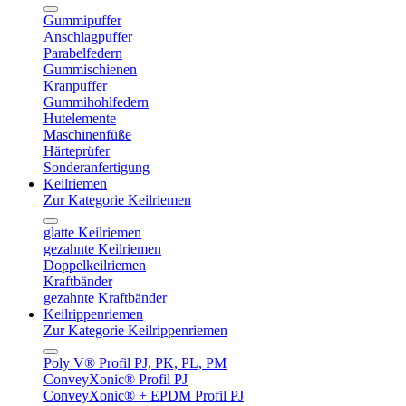
Gummipuffer
Anschlagpuffer
Parabelfedern
Gummischienen
Kranpuffer
Gummihohlfedern
Hutelemente
Maschinenfüße
Härteprüfer
Sonderanfertigung
Keilriemen
Zur Kategorie Keilriemen
glatte Keilriemen
gezahnte Keilriemen
Doppelkeilriemen
Kraftbänder
gezahnte Kraftbänder
Keilrippenriemen
Zur Kategorie Keilrippenriemen
Poly V® Profil PJ, PK, PL, PM
ConveyXonic® Profil PJ
ConveyXonic® + EPDM Profil PJ