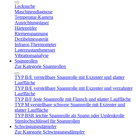
Lecksuche
Maschinendiagnose
Temperatur-Kamera
Ausrichtungslaser
Härteprüfer
Riemenspannung
Dezibelmessgerät
Infrarot-Thermometer
Lagerzustandsmesser
Vibrationsanalyse
Spannrollen
Zur Kategorie Spannrollen
TYP B/E verstellbare Spannrolle mit Exzenter und glatter
Lauffläche
TYP B/E verstellbare Spannrolle mit Exzenter und verzahnter
Lauffläche
TYP B/F feste Spannrolle mit Flansch und glatter Lauffläche
TYP M verstellbare schwere Spannrolle mit Exzenter und
glatter Lauffläche
TYP BSR leichte Spannrolle als Spann oder Umlenkrolle
Stirnlochschlüssel für Spannrollen
Schwingungsdämpfer
Zur Kategorie Schwingungsdämpfer