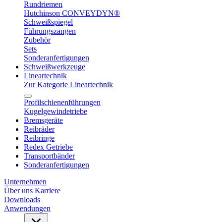
Rundriemen
Hutchinson CONVEYDYN®
Schweißspiegel
Führungszangen
Zubehör
Sets
Sonderanfertigungen
Schweißwerkzeuge
Lineartechnik
Zur Kategorie Lineartechnik
Profilschienenführungen
Kugelgewindetriebe
Bremsgeräte
Reibräder
Reibringe
Redex Getriebe
Transportbänder
Sonderanfertigungen
Unternehmen
Über uns
Karriere
Downloads
Anwendungen