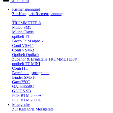
Warenkorb
Riemenspannung
Zur Kategorie Riemenspannung
TRUMMETER®
Mulco SM5
Mulco Clavis
optibelt TT
Breco TSM alpha 2
Conti VSM-1
Conti VSM-3
Optibelt Optikrik
Zubehör & Ersatzteile TRUMMETER®
optibelt TT MINI
Conti ITT
Berechnungsprogramm
Binder SM5-F
Gates350C
GATES550C
GATES SB
PCE BTM 2000A
PCE BTM 2000L
Messgeräte
Zur Kategorie Messgeräte