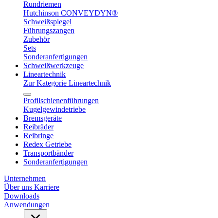
Rundriemen
Hutchinson CONVEYDYN®
Schweißspiegel
Führungszangen
Zubehör
Sets
Sonderanfertigungen
Schweißwerkzeuge
Lineartechnik
Zur Kategorie Lineartechnik
Profilschienenführungen
Kugelgewindetriebe
Bremsgeräte
Reibräder
Reibringe
Redex Getriebe
Transportbänder
Sonderanfertigungen
Unternehmen
Über uns
Karriere
Downloads
Anwendungen