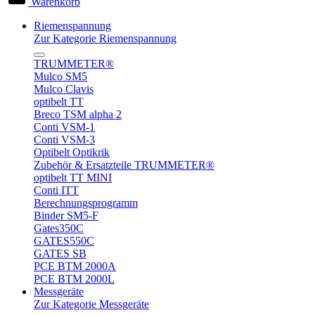
Warenkorb
Riemenspannung
Zur Kategorie Riemenspannung
TRUMMETER®
Mulco SM5
Mulco Clavis
optibelt TT
Breco TSM alpha 2
Conti VSM-1
Conti VSM-3
Optibelt Optikrik
Zubehör & Ersatzteile TRUMMETER®
optibelt TT MINI
Conti ITT
Berechnungsprogramm
Binder SM5-F
Gates350C
GATES550C
GATES SB
PCE BTM 2000A
PCE BTM 2000L
Messgeräte
Zur Kategorie Messgeräte