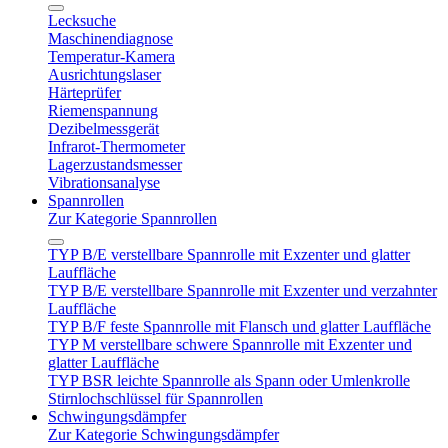
Lecksuche
Maschinendiagnose
Temperatur-Kamera
Ausrichtungslaser
Härteprüfer
Riemenspannung
Dezibelmessgerät
Infrarot-Thermometer
Lagerzustandsmesser
Vibrationsanalyse
Spannrollen
Zur Kategorie Spannrollen
TYP B/E verstellbare Spannrolle mit Exzenter und glatter
Lauffläche
TYP B/E verstellbare Spannrolle mit Exzenter und verzahnter
Lauffläche
TYP B/F feste Spannrolle mit Flansch und glatter Lauffläche
TYP M verstellbare schwere Spannrolle mit Exzenter und
glatter Lauffläche
TYP BSR leichte Spannrolle als Spann oder Umlenkrolle
Stirnlochschlüssel für Spannrollen
Schwingungsdämpfer
Zur Kategorie Schwingungsdämpfer