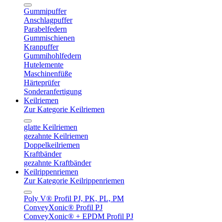
Gummipuffer
Anschlagpuffer
Parabelfedern
Gummischienen
Kranpuffer
Gummihohlfedern
Hutelemente
Maschinenfüße
Härteprüfer
Sonderanfertigung
Keilriemen
Zur Kategorie Keilriemen
glatte Keilriemen
gezahnte Keilriemen
Doppelkeilriemen
Kraftbänder
gezahnte Kraftbänder
Keilrippenriemen
Zur Kategorie Keilrippenriemen
Poly V® Profil PJ, PK, PL, PM
ConveyXonic® Profil PJ
ConveyXonic® + EPDM Profil PJ