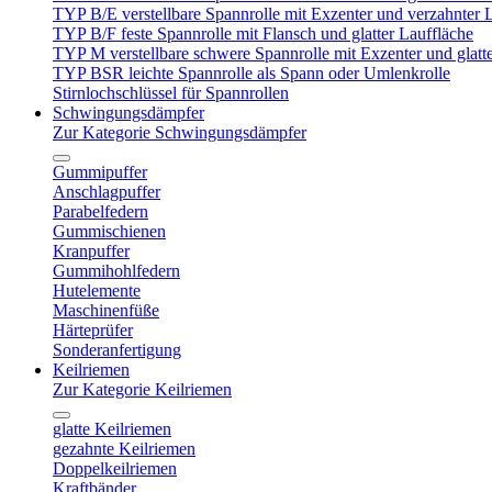
TYP B/E verstellbare Spannrolle mit Exzenter und verzahnter 
TYP B/F feste Spannrolle mit Flansch und glatter Lauffläche
TYP M verstellbare schwere Spannrolle mit Exzenter und glatt
TYP BSR leichte Spannrolle als Spann oder Umlenkrolle
Stirnlochschlüssel für Spannrollen
Schwingungsdämpfer
Zur Kategorie Schwingungsdämpfer
Gummipuffer
Anschlagpuffer
Parabelfedern
Gummischienen
Kranpuffer
Gummihohlfedern
Hutelemente
Maschinenfüße
Härteprüfer
Sonderanfertigung
Keilriemen
Zur Kategorie Keilriemen
glatte Keilriemen
gezahnte Keilriemen
Doppelkeilriemen
Kraftbänder