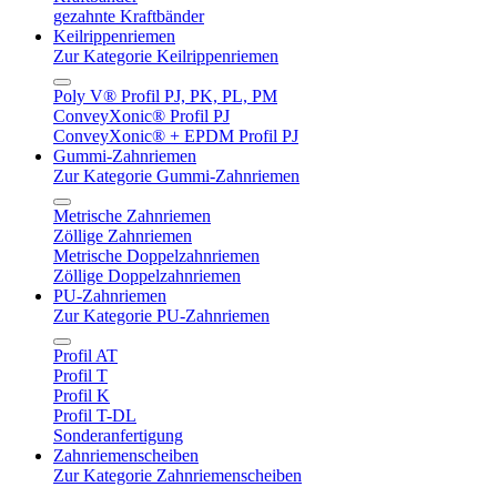
gezahnte Kraftbänder
Keilrippenriemen
Zur Kategorie Keilrippenriemen
Poly V® Profil PJ, PK, PL, PM
ConveyXonic® Profil PJ
ConveyXonic® + EPDM Profil PJ
Gummi-Zahnriemen
Zur Kategorie Gummi-Zahnriemen
Metrische Zahnriemen
Zöllige Zahnriemen
Metrische Doppelzahnriemen
Zöllige Doppelzahnriemen
PU-Zahnriemen
Zur Kategorie PU-Zahnriemen
Profil AT
Profil T
Profil K
Profil T-DL
Sonderanfertigung
Zahnriemenscheiben
Zur Kategorie Zahnriemenscheiben