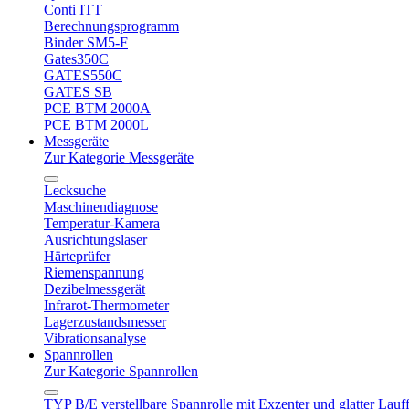
Conti ITT
Berechnungsprogramm
Binder SM5-F
Gates350C
GATES550C
GATES SB
PCE BTM 2000A
PCE BTM 2000L
Messgeräte
Zur Kategorie Messgeräte
Lecksuche
Maschinendiagnose
Temperatur-Kamera
Ausrichtungslaser
Härteprüfer
Riemenspannung
Dezibelmessgerät
Infrarot-Thermometer
Lagerzustandsmesser
Vibrationsanalyse
Spannrollen
Zur Kategorie Spannrollen
TYP B/E verstellbare Spannrolle mit Exzenter und glatter Lauf