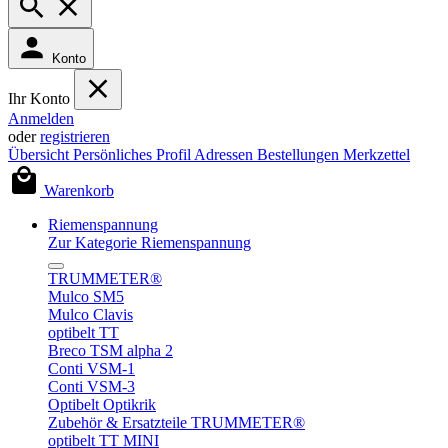
Konto
Ihr Konto
Anmelden
oder
registrieren
Übersicht
Persönliches Profil
Adressen
Bestellungen
Merkzettel
Warenkorb
Riemenspannung
Zur Kategorie Riemenspannung
TRUMMETER®
Mulco SM5
Mulco Clavis
optibelt TT
Breco TSM alpha 2
Conti VSM-1
Conti VSM-3
Optibelt Optikrik
Zubehör & Ersatzteile TRUMMETER®
optibelt TT MINI