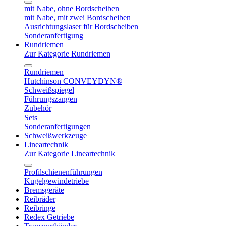
mit Nabe, ohne Bordscheiben
mit Nabe, mit zwei Bordscheiben
Ausrichtungslaser für Bordscheiben
Sonderanfertigung
Rundriemen
Zur Kategorie Rundriemen
Rundriemen
Hutchinson CONVEYDYN®
Schweißspiegel
Führungszangen
Zubehör
Sets
Sonderanfertigungen
Schweißwerkzeuge
Lineartechnik
Zur Kategorie Lineartechnik
Profilschienenführungen
Kugelgewindetriebe
Bremsgeräte
Reibräder
Reibringe
Redex Getriebe